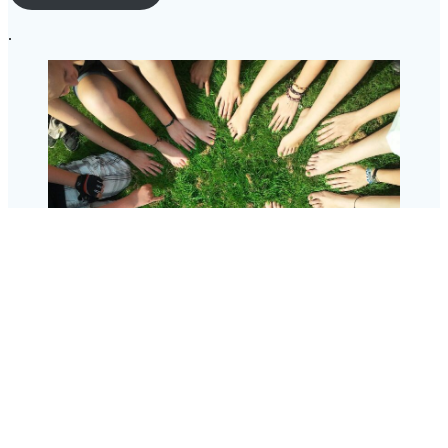
.
© 2026 Sexolog, parterapeut og foredragsholder. Bygget ved at
bruge WordPress og
Materialis tema
Vi bruger cookies for at sikre, at vi giver dig den bedste oplevelse på
vores hjemmeside. Hvis du fortsætter med at bruge dette websted,
vil vi antage, at du er indforstået med det.
Ok
Nej