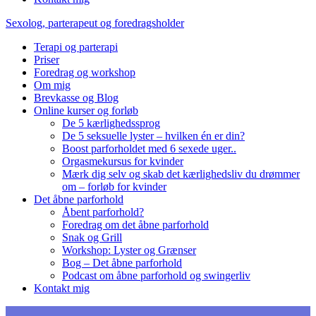
Sexolog, parterapeut og foredragsholder
Terapi og parterapi
Priser
Foredrag og workshop
Om mig
Brevkasse og Blog
Online kurser og forløb
De 5 kærlighedssprog
De 5 seksuelle lyster – hvilken én er din?
Boost parforholdet med 6 sexede uger..
Orgasmekursus for kvinder
Mærk dig selv og skab det kærlighedsliv du drømmer
om – forløb for kvinder
Det åbne parforhold
Åbent parforhold?
Foredrag om det åbne parforhold
Snak og Grill
Workshop: Lyster og Grænser
Bog – Det åbne parforhold
Podcast om åbne parforhold og swingerliv
Kontakt mig