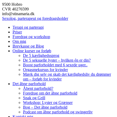
Skip
9500 Hobro
to
CVR 40276599
content
info@stinamaria.dk
Sexolog, parterapeut og foredragsholder
Terapi og parterapi
Priser
Foredrag og workshop
Om mig
Brevkasse og Blog
Online kurser og forløb
De 5 kærlighedssprog
De 5 seksuelle lyster – hvilken én er din?
Boost parforholdet med 6 sexede uger..
Orgasmekursus for kvinder
Mærk dig selv og skab det kærlighedsliv du drømmer
om – forløb for kvinder
Det åbne parforhold
Åbent parforhold?
Foredrag om det åbne parforhold
Snak og Grill
Workshop: Lyster og Grænser
Bog – Det åbne parforhold
Podcast om åbne parforhold og swingerliv
Kontakt mig